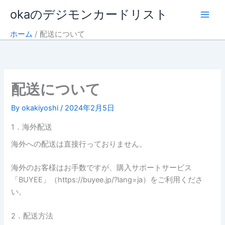
内
okaのデジモンカードリスト
容
を
ホーム
配送について
ス
キ
ッ
プ
配送について
By
okakiyoshi
/
2024年2月5日
1．海外配送
海外への配送は直接行っておりません。
海外のお客様はお手数ですが、購入サポートサービス
「BUYEE」（https://buyee.jp/?lang=ja）をご利用くださ
い。
2．配送方法