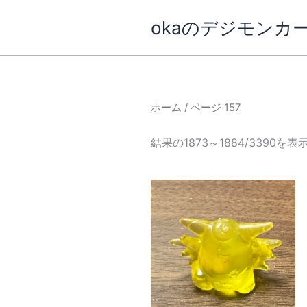
内
okaのデジモンカ
容
を
ス
キ
ッ
ホーム
/ ページ 157
プ
結果の1873～1884/3390を