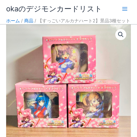
内
okaのデジモンカードリスト
容
を
ホーム
商品
【すっごいアルカナハート2】景品3種セット
ス
キ
ッ
プ