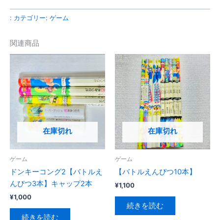
:
カテゴリー:
ゲーム
関連商品
在庫切れ
在庫切れ
ゲーム
ゲーム
ドンキーコング2【バトルえ
【バトルえんぴつ10本】
んぴつ3本】キャップ2本
¥
1,100
¥
1,000
続きを読む
続きを読む