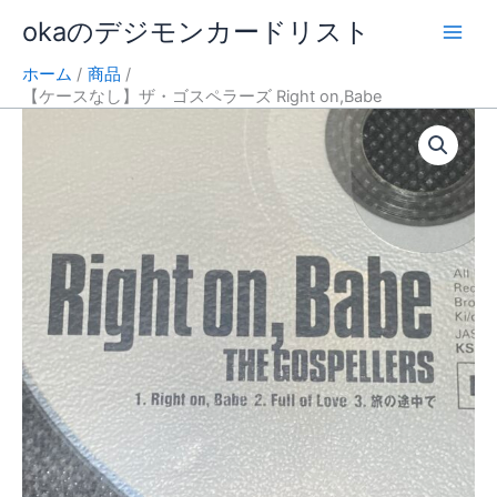
内
okaのデジモンカードリスト
容
を
ホーム
商品
ス
【ケースなし】ザ・ゴスペラーズ Right on,Babe
キ
ッ
プ