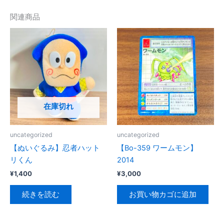
ザ・
関連商品
ゴ
ス
ペ
ラ
ー
ズ
Right
on,Babe
在庫切れ
個
uncategorized
uncategorized
【ぬいぐるみ】忍者ハット
【Bo-359 ワームモン】
リくん
2014
¥
1,400
¥
3,000
続きを読む
お買い物カゴに追加