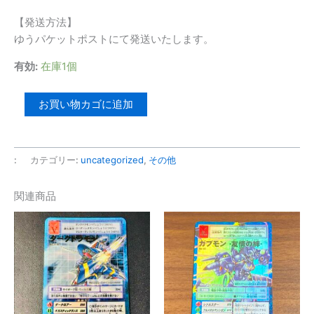
【発送方法】
ゆうパケットポストにて発送いたします。
有効:
在庫1個
【ケ
お買い物カゴに追加
ー
ス
な
:
カテゴリー:
uncategorized
,
その他
し】
GARNET
関連商品
CROW
メ
モ
リ
ー
ズ
個