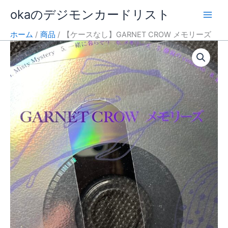
内
okaのデジモンカードリスト
容
を
ホーム
商品
【ケースなし】GARNET CROW メモリーズ
ス
キ
ッ
プ