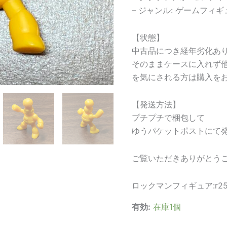
– ジャンル: ゲームフィギ
【状態】
中古品につき経年劣化あ
そのままケースに入れず
を気にされる方は購入を
【発送方法】
プチプチで梱包して
ゆうパケットポストにて
ご覧いただきありがとう
ロックマンフィギュア:r250
有効:
在庫1個