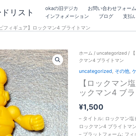
okaの旧デジカ
お問い合わせフォー
ードリスト
インフォメーション
ブログ
支払
ビフィギュア】ロックマン4 ブライトマン
ホーム
/
uncategorized
/ 
クマン4 ブライトマン
uncategorized
,
その他
,
【ロックマン塩
ックマン4 ブ
¥
1,500
– タイトル: ロックマン
ロックマン4 ブライトマ
– プラットフォーム: フ