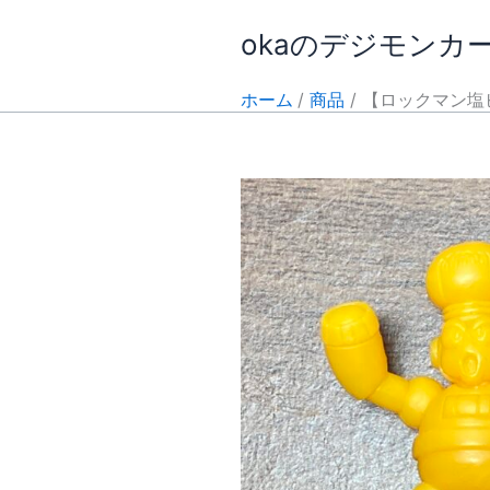
内
okaのデジモンカ
容
を
ス
ホーム
商品
【ロックマン塩
キ
ッ
プ