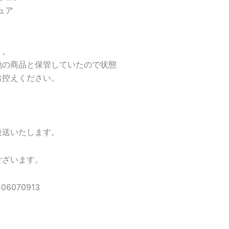
ュア
り。
他の商品と保管していたので状態
お控えください。
発送いたします。
ございます。
6070913