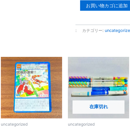
【ロ
お買い物カゴに追加
ッ
ク
マ
:
カテゴリー:
uncategoriz
ン
塩
ビ
フ
ィ
ギ
ュ
ア】
ロ
ッ
在庫切れ
ク
マ
ン
uncategorized
uncategorized