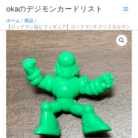
内
okaのデジモンカードリスト
容
を
ホーム
商品
ス
【ロックマン塩ビフィギュア】ロックマン5 クリスタルマン
キ
ッ
プ