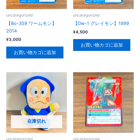
ク
マ
uncategorized
uncategorized
ン
【Bo-359 ワームモン】
【Dw-1 グレイモン】1999
5
2014
¥
4,500
ク
¥
3,000
リ
お買い物カゴに追加
ス
お買い物カゴに追加
タ
ル
マ
ン
個
在庫切れ
uncategorized
uncategorized