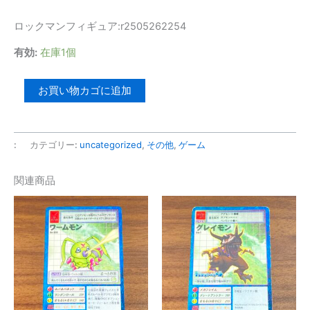
ロックマンフィギュア:r2505262254
有効:
在庫1個
【ロ
お買い物カゴに追加
ッ
ク
マ
:
カテゴリー:
uncategorized
,
その他
,
ゲーム
ン
塩
関連商品
ビ
フ
ィ
ギ
ュ
ア】
ロ
ッ