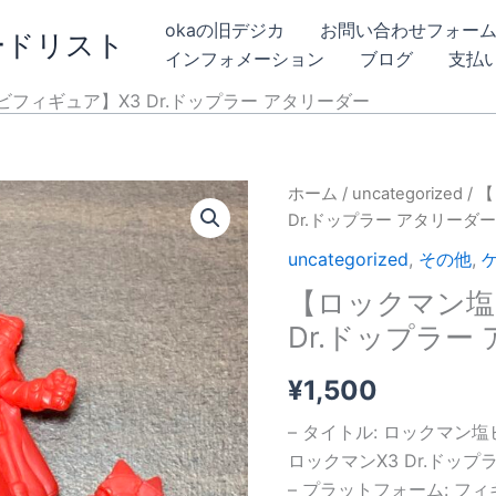
okaの旧デジカ
お問い合わせフォー
ードリスト
インフォメーション
ブログ
支払
フィギュア】X3 Dr.ドップラー アタリーダー
ホーム
/
uncategorized
/ 
Dr.ドップラー アタリーダ
uncategorized
,
その他
,
【ロックマン塩
Dr.ドップラー
¥
1,500
– タイトル: ロックマン
ロックマンX3 Dr.ドップ
– プラットフォーム: フ