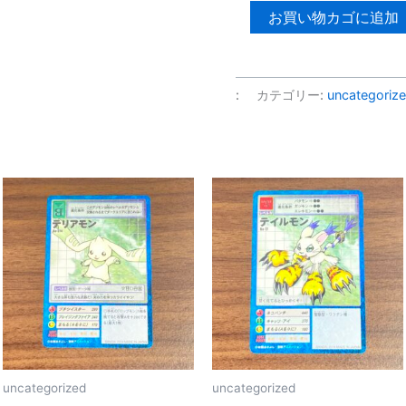
【ロ
お買い物カゴに追加
ッ
ク
マ
:
カテゴリー:
uncategoriz
ン
塩
ビ
フ
ィ
ギ
ュ
ア】
X3
Dr.
ド
ッ
プ
uncategorized
uncategorized