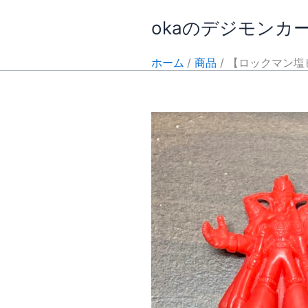
内
okaのデジモンカ
容
を
ス
ホーム
商品
【ロックマン塩ビ
キ
ッ
プ