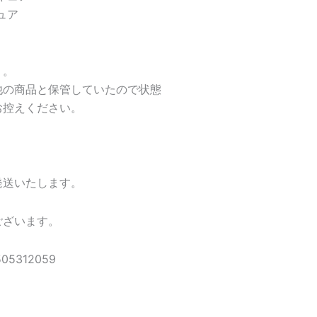
ュア
り。
他の商品と保管していたので状態
お控えください。
発送いたします。
ございます。
5312059