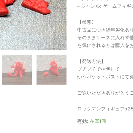
– ジャンル: ゲームフィギ
【状態】
中古品につき経年劣化あ
そのままケースに入れず
を気にされる方は購入を
【発送方法】
プチプチで梱包して
ゆうパケットポストにて
ご覧いただきありがとう
ロックマンフィギュア:r250
有効:
在庫1個