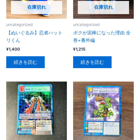
在庫切れ
在庫切れ
uncategorized
uncategorized
【ぬいぐるみ】忍者ハット
ボクが泥棒になった理由 全
リくん
巻+番外編
¥
1,400
¥
1,215
続きを読む
続きを読む