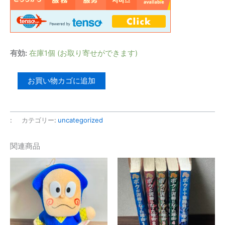
有効:
在庫1個 (お取り寄せができます)
【Dw-
お買い物カゴに追加
1
グ
レ
:
カテゴリー:
uncategorized
イ
モ
関連商品
ン】
1999
個