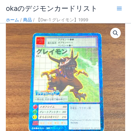
内
okaのデジモンカードリスト
容
を
ホーム
商品
【Dw-1 グレイモン】1999
ス
キ
ッ
プ