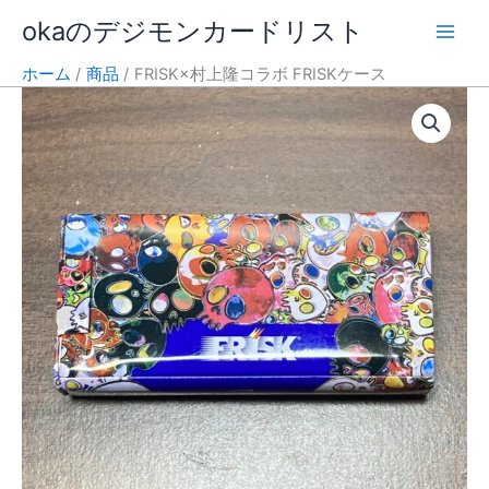
内
okaのデジモンカードリスト
容
を
ホーム
商品
FRISK×村上隆コラボ FRISKケース
ス
キ
ッ
プ