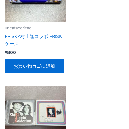
uncategorized
FRISK×村上隆コラボ FRISK
ケース
¥
800
お買い物カゴに追加