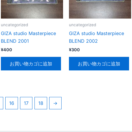
uncategorized
uncategorized
GIZA studio Masterpiece
GIZA studio Masterpiece
BLEND 2001
BLEND 2002
¥
400
¥
300
お買い物カゴに追加
お買い物カゴに追加
16
17
18
→