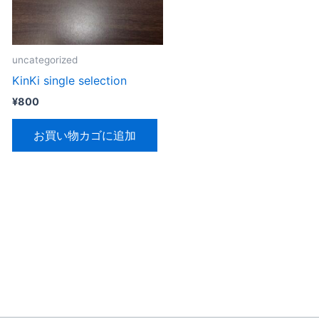
uncategorized
KinKi single selection
¥
800
お買い物カゴに追加